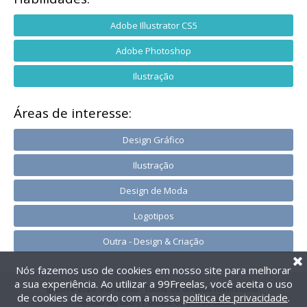
Adobe Illustrator CS5
Adobe Photoshop
Ilustração
Áreas de interesse:
Design Gráfico
Ilustração
Design de Moda
Logotipos
Outra - Design & Criação
Nós fazemos uso de cookies em nosso site para melhorar
a sua experiência. Ao utilizar a 99Freelas, você aceita o uso
@2014-2026 99Freelas. Todos os direitos reservados.
de cookies de acordo com a nossa
política de privacidade
.
Termos de uso
|
Política de privacidade