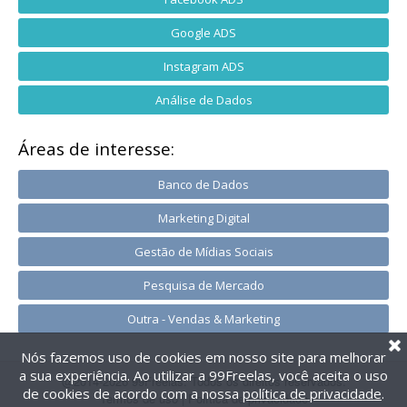
Google ADS
Instagram ADS
Análise de Dados
Áreas de interesse:
Banco de Dados
Marketing Digital
Gestão de Mídias Sociais
Pesquisa de Mercado
Outra - Vendas & Marketing
Nós fazemos uso de cookies em nosso site para melhorar
a sua experiência. Ao utilizar a 99Freelas, você aceita o uso
@2014-2026 99Freelas. Todos os direitos reservados.
de cookies de acordo com a nossa
política de privacidade
.
Termos de uso
|
Política de privacidade