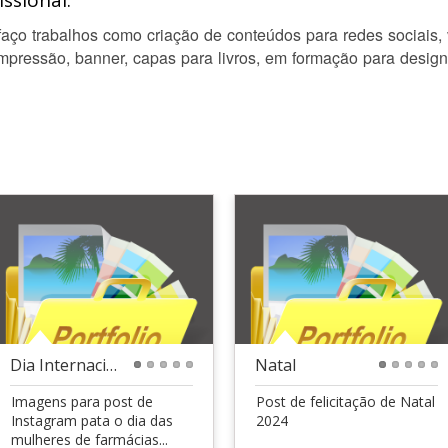
ssional:
aço trabalhos como criação de conteúdos para redes sociais,
impressão, banner, capas para livros, em formação para design
Dia Internacional das Mulheres
Natal
1
2
3
4
5
1
2
3
4
5
Imagens para post de
Post de felicitação de Natal
Instagram pata o dia das
2024
mulheres de farmácias...