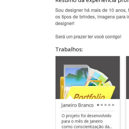
Resumo da experiência profi
Sou designer há mais de 10 anos, f
os tipos de brindes, imagens para 
designer!
Será um prazer ter você comigo!
Trabalhos:
Janeiro Branco
1
2
3
4
5
O projeto foi desenvolvido
para o mês de Janeiro
como conscientização da...