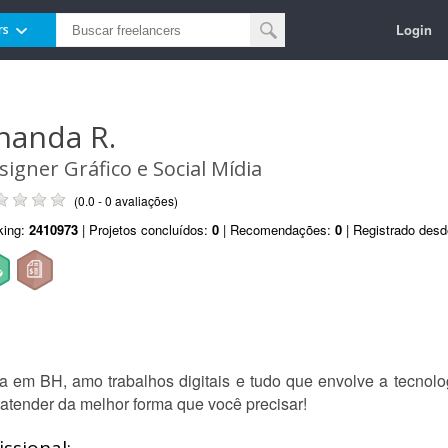
Login
rs
nanda R.
signer Gráfico e Social Mídia
(0.0 - 0 avaliações)
king:
2410973
| Projetos concluídos:
0
| Recomendações:
0
| Registrado des
 em BH, amo trabalhos digitais e tudo que envolve a tecnol
 atender da melhor forma que você precisar!