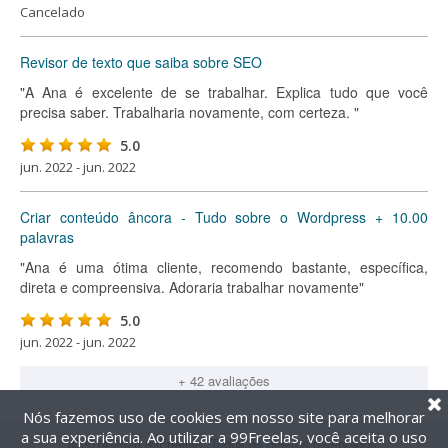
Cancelado
Revisor de texto que saiba sobre SEO
"A Ana é excelente de se trabalhar. Explica tudo que você
precisa saber. Trabalharia novamente, com certeza. "
5.0
jun. 2022 - jun. 2022
Criar conteúdo âncora - Tudo sobre o Wordpress + 10.00
palavras
"Ana é uma ótima cliente, recomendo bastante, específica,
direta e compreensiva. Adoraria trabalhar novamente"
5.0
jun. 2022 - jun. 2022
+ 42 avaliações
Nós fazemos uso de cookies em nosso site para melhorar
a sua experiência. Ao utilizar a 99Freelas, você aceita o uso
@2014-2026 99Freelas. Todos os direitos reservados.