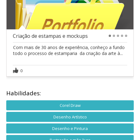
Criação de estampas e mockups
1
2
3
4
5
Com mais de 30 anos de experiência, conheço a fundo
todo o processo de estamparia  da criação da arte à...
0
Habilidades:
Corel Draw
Desenho Artístico
Desenho e Pintura
Ilustração a mão-livre