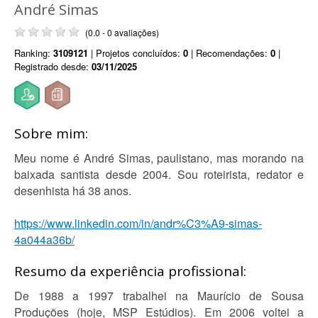
André Simas
(0.0 - 0 avaliações)
Ranking:
3109121
| Projetos concluídos:
0
| Recomendações:
0
|
Registrado desde:
03/11/2025
Sobre mim:
Meu nome é André Simas, paulistano, mas morando na
baixada santista desde 2004. Sou roteirista, redator e
desenhista há 38 anos.
https://www.linkedin.com/in/andr%C3%A9-simas-
4a044a36b/
Resumo da experiência profissional:
De 1988 a 1997 trabalhei na Maurício de Sousa
Produções (hoje, MSP Estúdios). Em 2006 voltei a