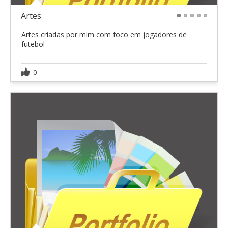
Artes
1
2
3
4
5
Artes criadas por mim com foco em jogadores de
futebol
0