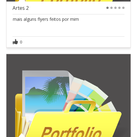
Artes 2
1
2
3
4
5
mais alguns flyers feitos por mim
0