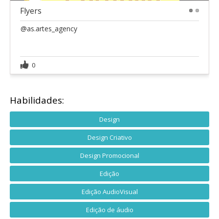
Flyers
1
2
@as.artes_agency
0
Habilidades:
Design
Design Criativo
Design Promocional
Edição
Edição AudioVisual
Edição de áudio