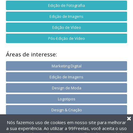
Edição de Fotografia
Edição de Imagens
Edição de Vídeo
Pós-Edição de Vídeo
Áreas de interesse:
Marketing Digital
Edição de Imagens
Design de Moda
Logotipos
Design & Criação
Nós fazemos uso de cookies em nosso site para melhorar
a sua experiência. Ao utilizar a 99Freelas, você aceita o uso
@2014-2026 99Freelas. Todos os direitos reservados.