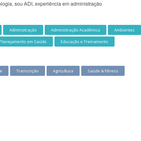
ologia, sou ADI, experiência em administração
Administração
Administração Acadêmica
Ambientes
Planejamento em Saúde
Educação e Treinamento
ne
Transcrição
Agricultura
Saúde & Fitness