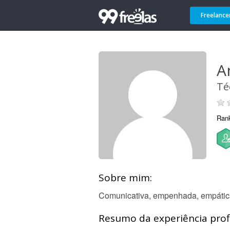
Freelance
A
Té
Ran
Sobre mim:
Comunicativa, empenhada, empática e
Resumo da experiência profi