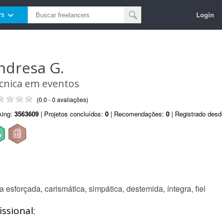
Login
rs
ndresa G.
cnica em eventos
(0.0 - 0 avaliações)
king:
3563609
| Projetos concluídos:
0
| Recomendações:
0
| Registrado des
sforçada, carismática, simpática, destemida, íntegra, fiel
ssional: