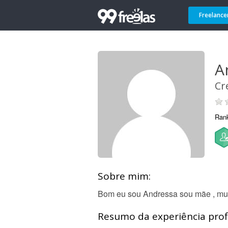
Freelance
A
Cr
Ran
Sobre mim:
Bom eu sou Andressa sou mãe , mulh
Resumo da experiência profi