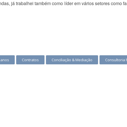
das, já trabalhei também como líder em vários setores como fa
manos
Contratos
Conciliação & Mediação
Consultoria