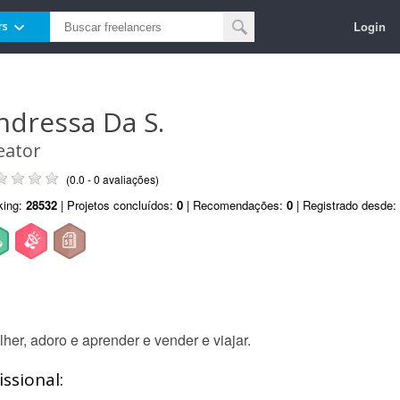
Login
rs
ndressa Da S.
eator
(0.0 - 0 avaliações)
king:
28532
| Projetos concluídos:
0
| Recomendações:
0
| Registrado desde:
er, adoro e aprender e vender e viajar.
ssional: