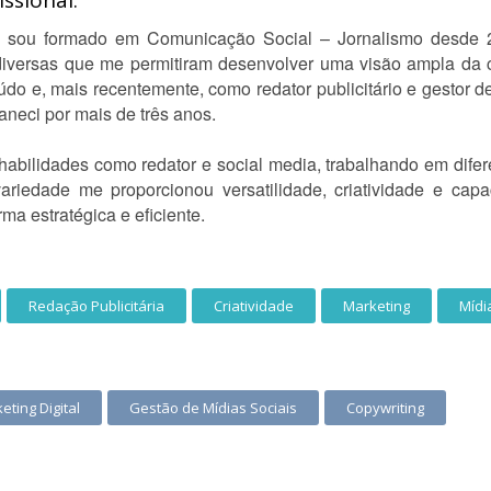
ssional:
sou formado em Comunicação Social – Jornalismo desde 20
s diversas que me permitiram desenvolver uma visão ampla da 
eúdo e, mais recentemente, como redator publicitário e gestor
neci por mais de três anos.
habilidades como redator e social media, trabalhando em difer
ariedade me proporcionou versatilidade, criatividade e cap
rma estratégica e eficiente.
Redação Publicitária
Criatividade
Marketing
Mídi
eting Digital
Gestão de Mídias Sociais
Copywriting