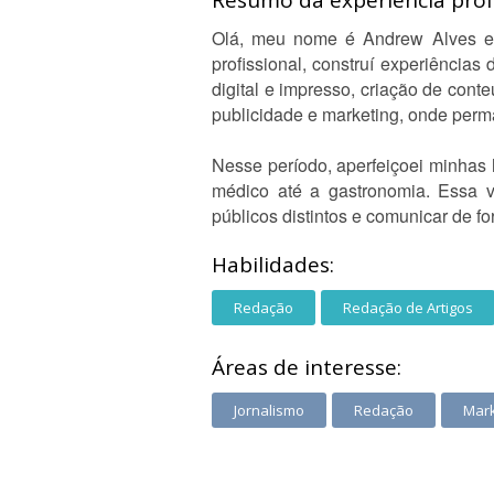
Resumo da experiência profi
Olá, meu nome é Andrew Alves e 
profissional, construí experiência
digital e impresso, criação de cont
publicidade e marketing, onde perma
Nesse período, aperfeiçoei minhas 
médico até a gastronomia. Essa v
públicos distintos e comunicar de fo
Habilidades:
Redação
Redação de Artigos
Áreas de interesse:
Jornalismo
Redação
Mark