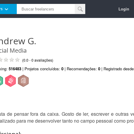
Login
rs
ndrew G.
cial Media
(0.0 - 0 avaliações)
king:
516483
| Projetos concluídos:
0
| Recomendações:
0
| Registrado desd
a de pensar fora da caixa. Gosto de ler, escrever e outras ve
alizado para me desenvolver tanto no campo pessoal como prof