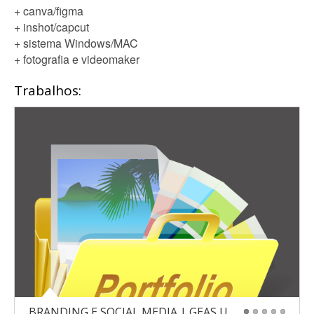
+ canva/figma
+ inshot/capcut
+ sistema Windows/MAC
+ fotografia e videomaker
Trabalhos:
BRANDING E SOCIAL MEDIA | GEAS UniBH