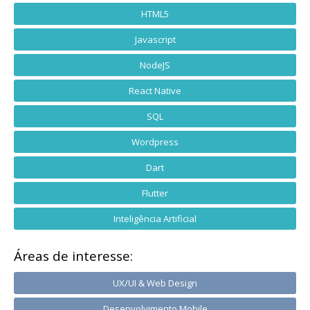
HTML5
Javascript
NodeJS
React Native
SQL
Wordpress
Dart
Flutter
Inteligência Artificial
Áreas de interesse:
UX/UI & Web Design
Desenvolvimento Mobile