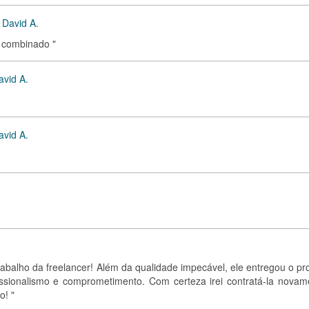
 David A.
o combinado "
avid A.
avid A.
rabalho da freelancer! Além da qualidade impecável, ele entregou o pr
ssionalismo e comprometimento. Com certeza irei contratá-la novam
o! "