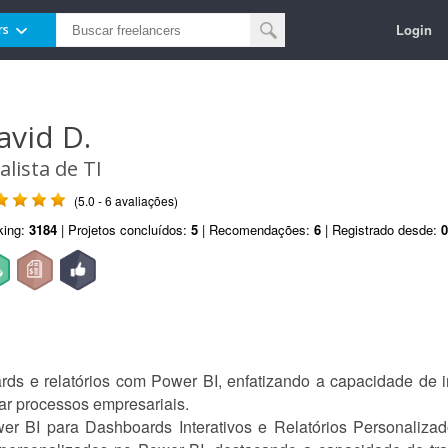
Login
rs
avid D.
alista de TI
(5.0 - 6 avaliações)
king:
3184
| Projetos concluídos:
5
| Recomendações:
6
| Registrado desde:
0
ds e relatórios com Power BI, enfatizando a capacidade de in
zar processos empresariais.
r BI para Dashboards Interativos e Relatórios Personalizad