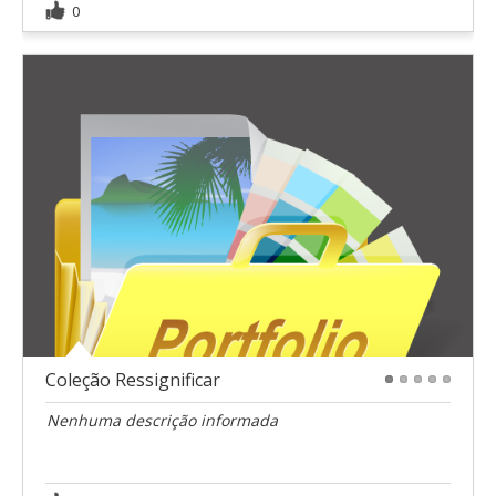
0
Coleção Ressignificar
1
2
3
4
5
Nenhuma descrição informada