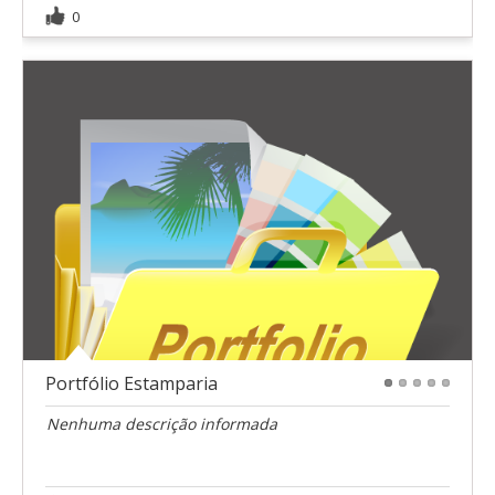
0
Portfólio Estamparia
1
2
3
4
5
Nenhuma descrição informada