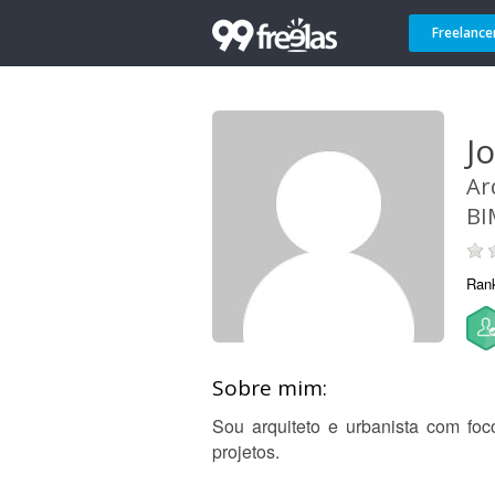
Freelance
Jo
Ar
BI
Ran
Sobre mim:
Sou arquiteto e urbanista com f
projetos.