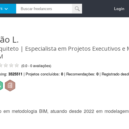
Login
rs
ão L.
quiteto | Especialista em Projetos Executivos e
M
(0.0 - 0 avaliações)
king:
3525511
| Projetos concluídos:
0
| Recomendações:
0
| Registrado des
oco em metodologia BIM, atuando desde 2022 em modelage