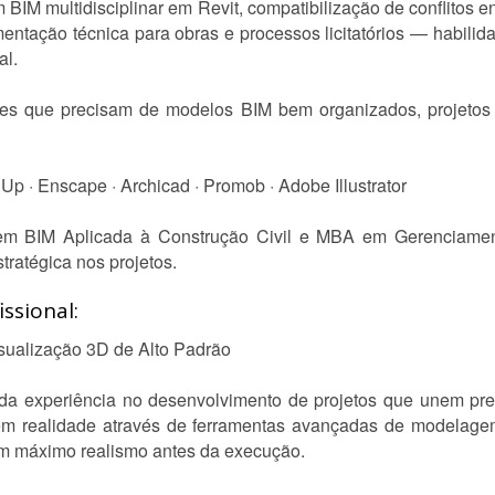
IM multidisciplinar em Revit, compatibilização de conflitos entr
entação técnica para obras e processos licitatórios — habili
al.
tes que precisam de modelos BIM bem organizados, projetos
Up · Enscape · Archicad · Promob · Adobe Illustrator
 em BIM Aplicada à Construção Civil e MBA em Gerenciamen
tratégica nos projetos.
ssional:
isualização 3D de Alto Padrão
da experiência no desenvolvimento de projetos que unem preci
em realidade através de ferramentas avançadas de modelage
 com máximo realismo antes da execução.