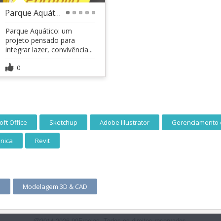
Parque Aquático
1
2
3
4
5
Parque Aquático: um
projeto pensado para
integrar lazer, convivência...
0
oft Office
Sketchup
Adobe Illustrator
Gerenciamento 
nica
Revit
s
Modelagem 3D & CAD
@2014-2026 99Freelas. Todos os direitos reservados.