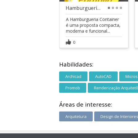
Hamburgueria Container
1
2
3
4
A Hamburgueria Container
é uma proposta compacta,
moderna e funcional...
0
Habilidades:
Archicad
AutoCAD
Micros
Promob
Renderização Arquitetô
Áreas de interesse:
Arquitetura
Design de Interiore