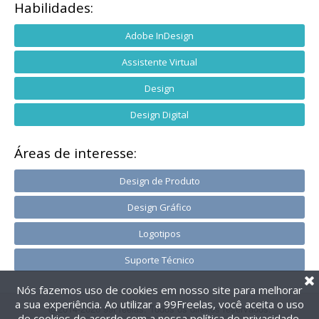
Habilidades:
Adobe InDesign
Assistente Virtual
Design
Design Digital
Áreas de interesse:
Design de Produto
Design Gráfico
Logotipos
Suporte Técnico
Nós fazemos uso de cookies em nosso site para melhorar
a sua experiência. Ao utilizar a 99Freelas, você aceita o uso
@2014-2026 99Freelas. Todos os direitos reservados.
de cookies de acordo com a nossa
política de privacidade
.