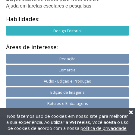
Ajuda em tarefas escolares e pesquisas
Habilidades:
Design Editorial
Áreas de interesse:
Redação
Comercial
Áudio - Edição e Produção
Edição de Imagens
Rótulos e Embalagens
Nós fazemos uso de cookies em nosso site para melhorar
a sua experiência. Ao utilizar a 99Freelas, você aceita o uso
@2014-2026 99Freelas. Todos os direitos reservados.
de cookies de acordo com a nossa
política de privacidade
.
Termos de uso
|
Política de privacidade