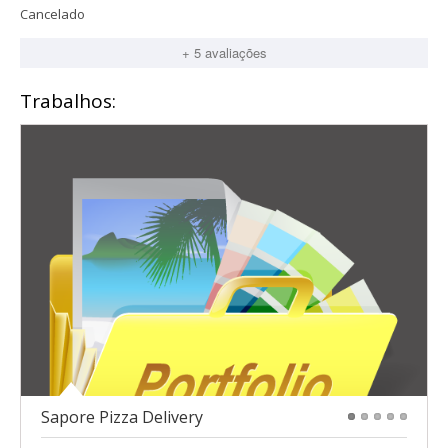
Cancelado
+ 5 avaliações
Trabalhos:
Sapore Pizza Delivery
1
2
3
4
5