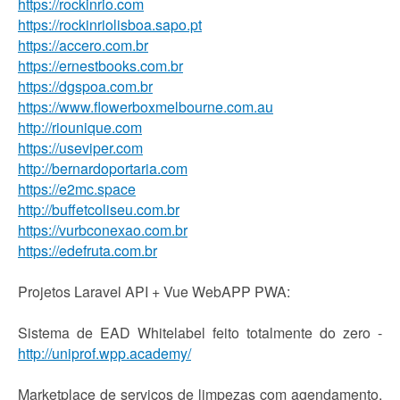
https://rockinrio.com
https://rockinriolisboa.sapo.pt
https://accero.com.br
https://ernestbooks.com.br
https://dgspoa.com.br
https://www.flowerboxmelbourne.com.au
http://riounique.com
https://useviper.com
http://bernardoportaria.com
https://e2mc.space
http://buffetcoliseu.com.br
https://vurbconexao.com.br
https://edefruta.com.br
Projetos Laravel API + Vue WebAPP PWA:
Sistema de EAD Whitelabel feito totalmente do zero -
http://uniprof.wpp.academy/
Marketplace de serviços de limpezas com agendamento,