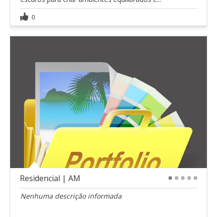
0
Residencial | AM
1
2
3
4
5
Nenhuma descrição informada