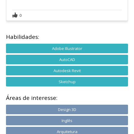
0
Habilidades:
Adobe Illustrator
AutoCAD
Autodesk Revit
Sketchup
Áreas de interesse:
Design 3D
Inglês
Arquitetura