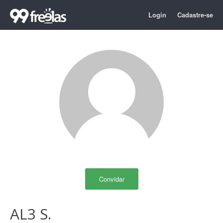
Login
Cadastre-se
Convidar
AL3 S.