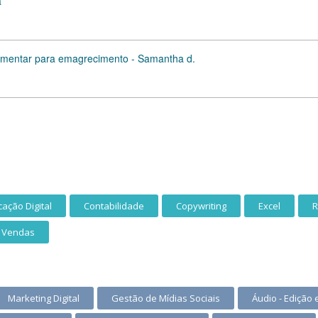
a
imentar para emagrecimento - Samantha d.
ação Digital
Contabilidade
Copywriting
Excel
R
Vendas
Marketing Digital
Gestão de Mídias Sociais
Áudio - Edição