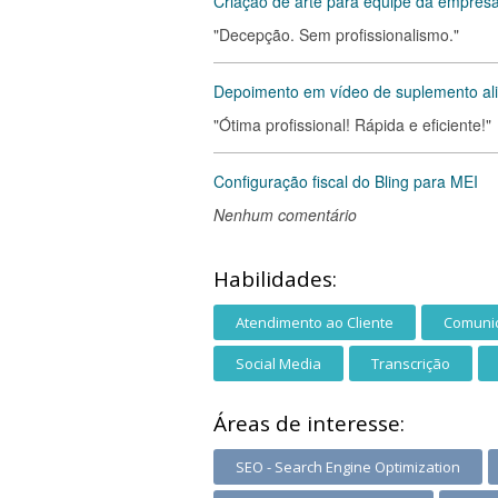
Criação de arte para equipe da empres
"Decepção. Sem profissionalismo."
Depoimento em vídeo de suplemento al
"Ótima profissional! Rápida e eficiente!"
Configuração fiscal do Bling para MEI
Nenhum comentário
Habilidades:
Atendimento ao Cliente
Comunic
Social Media
Transcrição
Áreas de interesse:
SEO - Search Engine Optimization