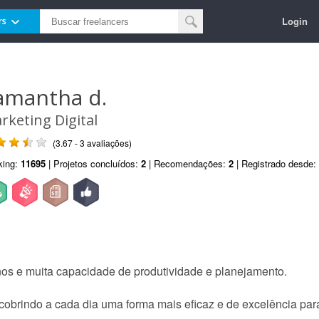
Login
rs
amantha d.
rketing Digital
(3.67 - 3 avaliações)
king:
11695
| Projetos concluídos:
2
| Recomendações:
2
| Registrado desde:
nos e muita capacidade de produtividade e planejamento.
scobrindo a cada dia uma forma mais eficaz e de excelência par