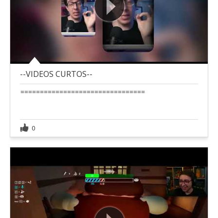
--VIDEOS CURTOS--
================================
0