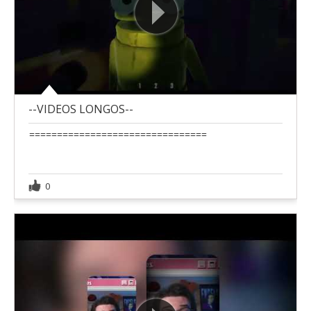
--VIDEOS LONGOS--
================================
0