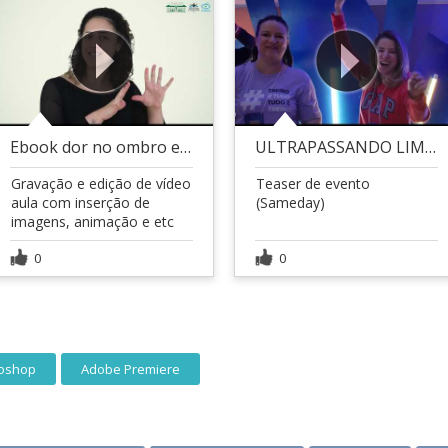
Ebook dor no ombro em praticantes de Cross
ULTRAPASSANDO LIMITES
Gravação e edição de vídeo
Teaser de evento
aula com inserção de
(Sameday)
imagens, animação e etc
0
0
oshop
Adobe Premiere