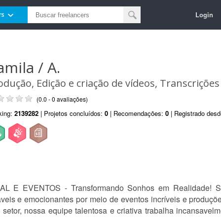
Login
rs
amila / A.
odução, Edição e criação de vídeos, Transcrições
(0.0 - 0 avaliações)
king:
2139282
| Projetos concluídos:
0
| Recomendações:
0
| Registrado des
E EVENTOS - Transformando Sonhos em Realidade! So
eis e emocionantes por meio de eventos incríveis e produçõe
setor, nossa equipe talentosa e criativa trabalha incansavelm