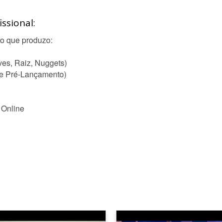
ssional:
ão que produzo:
es, Raiz, Nuggets)
e Pré-Lançamento)
 Online