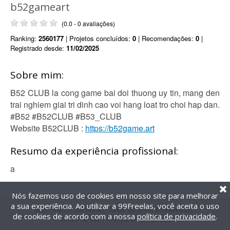
b52gameart
(0.0 - 0 avaliações)
Ranking:
2560177
| Projetos concluídos:
0
| Recomendações:
0
|
Registrado desde:
11/02/2025
Sobre mim:
B52 CLUB la cong game bai doi thuong uy tin, mang den
trai nghiem giai tri dinh cao voi hang loat tro choi hap dan.
#B52 #B52CLUB #B53_CLUB
Website B52CLUB :
https://b52game.art
Resumo da experiência profissional:
a
Nós fazemos uso de cookies em nosso site para melhorar
a sua experiência. Ao utilizar a 99Freelas, você aceita o uso
@2014-2026 99Freelas. Todos os direitos reservados.
de cookies de acordo com a nossa
política de privacidade
.
Termos de uso
|
Política de privacidade