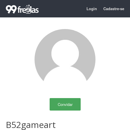
Login
Cadastre-se
Convidar
B52gameart