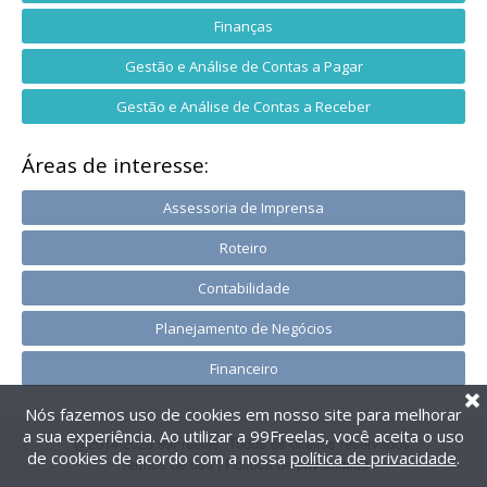
Finanças
Gestão e Análise de Contas a Pagar
Gestão e Análise de Contas a Receber
Áreas de interesse:
Assessoria de Imprensa
Roteiro
Contabilidade
Planejamento de Negócios
Financeiro
Nós fazemos uso de cookies em nosso site para melhorar
a sua experiência. Ao utilizar a 99Freelas, você aceita o uso
@2014-2026 99Freelas. Todos os direitos reservados.
de cookies de acordo com a nossa
política de privacidade
.
Termos de uso
|
Política de privacidade