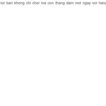
 noi ban khong chi choi ma con thang dam moi ngay voi hang 