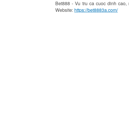
Bet888 - Vu tru ca cuoc dinh cao,
Website:
https://bet8883a.com/