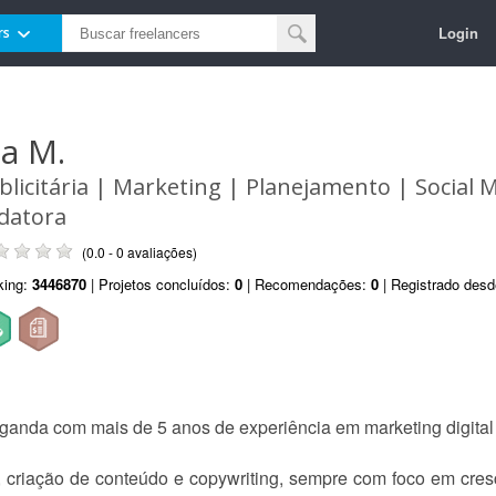
Login
rs
ia M.
blicitária | Marketing | Planejamento | Social 
datora
(0.0 - 0 avaliações)
king:
3446870
| Projetos concluídos:
0
| Recomendações:
0
| Registrado des
ganda com mais de 5 anos de experiência em marketing digital 
, criação de conteúdo e copywriting, sempre com foco em cre