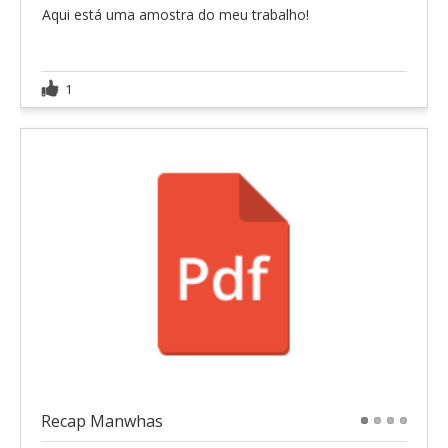
Aqui está uma amostra do meu trabalho!
1
Recap Manwhas
1
2
3
4