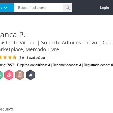
Login
rs
ianca P.
sistente Virtual | Suporte Administrativo | Ca
rketplace, Mercado Livre
(5.0 - 3 avaliações)
king:
7278
| Projetos concluídos:
3
| Recomendações:
3
| Registrado desde:
0
xecutivo