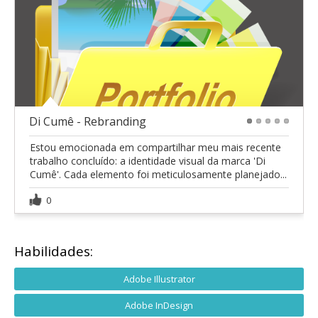
Di Cumê - Rebranding
1
2
3
4
5
Estou emocionada em compartilhar meu mais recente
trabalho concluído: a identidade visual da marca 'Di
Cumê'. Cada elemento foi meticulosamente planejado...
0
Habilidades:
Adobe Illustrator
Adobe InDesign