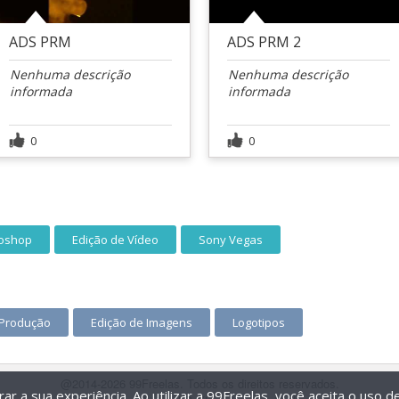
ADS PRM
ADS PRM 2
Nenhuma descrição
Nenhuma descrição
informada
informada
0
0
oshop
Edição de Vídeo
Sony Vegas
e Produção
Edição de Imagens
Logotipos
@2014-2026 99Freelas. Todos os direitos reservados.
r a sua experiência. Ao utilizar a 99Freelas, você aceita o uso 