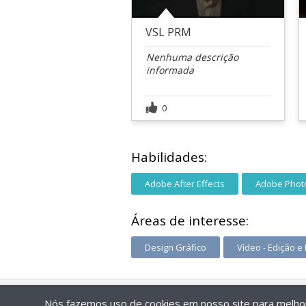
VSL PRM
Nenhuma descrição
informada
0
Habilidades:
Adobe After Effects
Adobe Phot
Áreas de interesse:
Design Gráfico
Vídeo - Edição 
Nós fazemos uso de cookies em nosso site para melhora