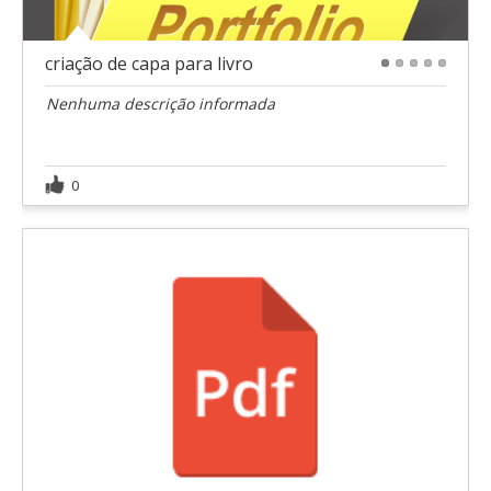
criação de capa para livro
1
2
3
4
5
Nenhuma descrição informada
0