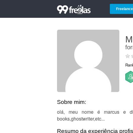
Freelance
M
fo
Ran
Sobre mim:
olá, meu nome é marcus e dispo
books,ghostwriter,etc...
Resumo da experiência profis