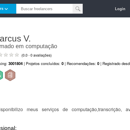
Login
rs
arcus V.
rmado em computação
(0.0 - 0 avaliações)
king:
3001804
| Projetos concluídos:
0
| Recomendações:
0
| Registrado des
nibilizo meus serviços de computação,transcrição, av
sional: