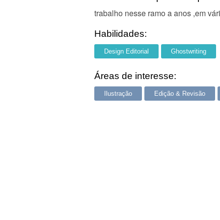
trabalho nesse ramo a anos ,em vá
Habilidades:
Design Editorial
Ghostwriting
Áreas de interesse:
Ilustração
Edição & Revisão