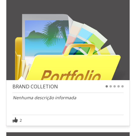
BRAND COLLETION
1
2
3
4
5
Nenhuma descrição informada
2