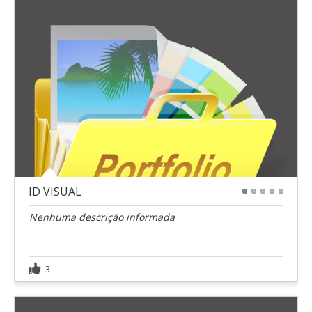
ID VISUAL
1
2
3
4
5
Nenhuma descrição informada
3