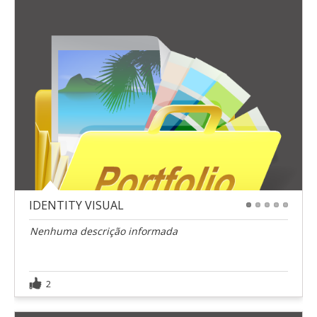
IDENTITY VISUAL
1
2
3
4
5
Nenhuma descrição informada
2