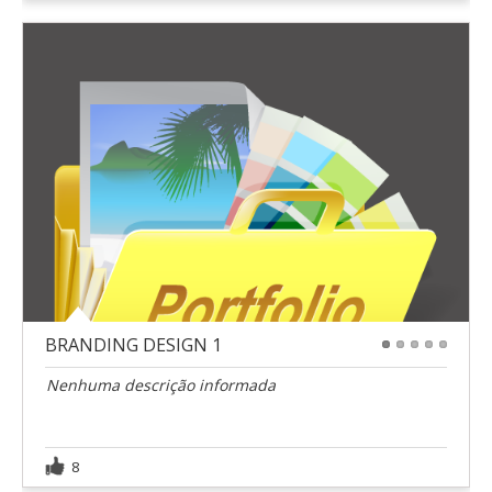
BRANDING DESIGN 1
1
2
3
4
5
Nenhuma descrição informada
8