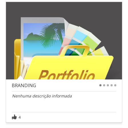
BRANDING
1
2
3
4
5
Nenhuma descrição informada
4