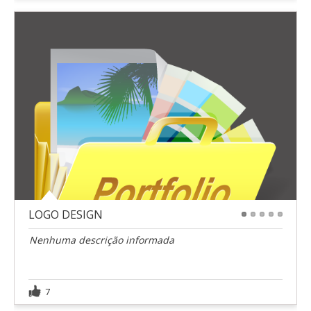
LOGO DESIGN
1
2
3
4
5
Nenhuma descrição informada
7