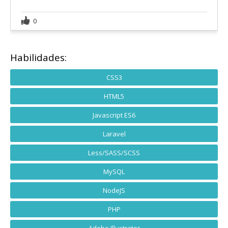
0
Habilidades:
CSS3
HTML5
Javascript ES6
Laravel
Less/SASS/SCSS
MySQL
NodeJS
PHP
Adobe Illustrator