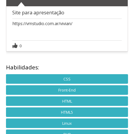
Site para apresentação
https://vmstudio.com.ar/vivian/
0
Habilidades:
CSS
Front-End
HTML
HTML5
Linux