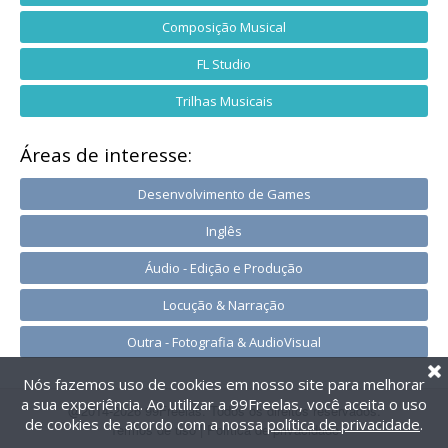
Composição Musical
FL Studio
Trilhas Musicais
Áreas de interesse:
Desenvolvimento de Games
Inglês
Áudio - Edição e Produção
Locução & Narração
Outra - Fotografia & AudioVisual
Nós fazemos uso de cookies em nosso site para melhorar
a sua experiência. Ao utilizar a 99Freelas, você aceita o uso
@2014-2026 99Freelas. Todos os direitos reservados.
de cookies de acordo com a nossa
política de privacidade
.
Termos de uso
|
Política de privacidade