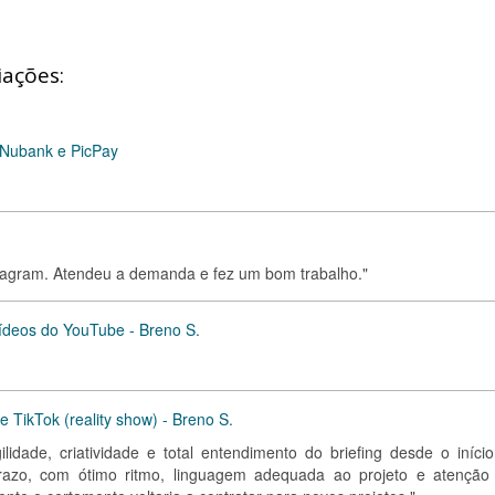
iações:
 Nubank e PicPay
stagram. Atendeu a demanda e fez um bom trabalho."
vídeos do YouTube - Breno S.
 TikTok (reality show) - Breno S.
ilidade, criatividade e total entendimento do briefing desde o início
razo, com ótimo ritmo, linguagem adequada ao projeto e atenção