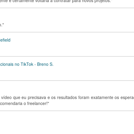
nte e certamente voltaria a contratar para novos projetos."
o."
efield
cionais no TikTok - Breno S.
e vídeo que eu precisava e os resultados foram exatamente os espera
comendaria o freelancer!"