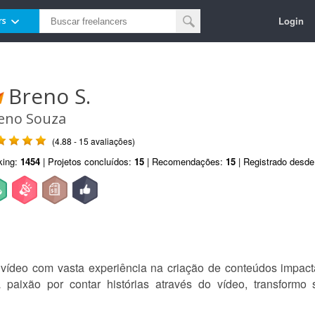
Login
rs
Breno S.
eno Souza
(4.88 - 15 avaliações)
king:
1454
| Projetos concluídos:
15
| Recomendações:
15
| Registrado desd
 vídeo com vasta experiência na criação de conteúdos impac
 paixão por contar histórias através do vídeo, transformo