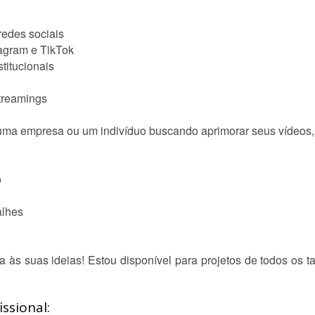
redes sociais
tagram e TikTok
stitucionais
treamings
uma empresa ou um indivíduo buscando aprimorar seus vídeos, 
o
alhes
da às suas ideias! Estou disponível para projetos de todos os 
ssional: