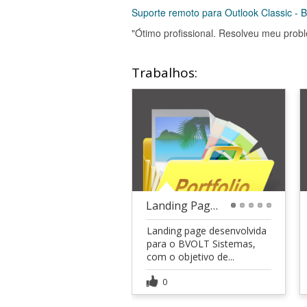
Suporte remoto para Outlook Classic - B
"Ótimo profissional. Resolveu meu prob
Trabalhos:
Landing Page para BVOLT Sistemas - PDV
1
2
3
4
5
Landing page desenvolvida
para o BVOLT Sistemas,
com o objetivo de...
0