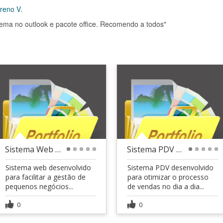
reno V.
lema no outlook e pacote office. Recomendo a todos"
Sistema Web de Gestão para Pequenos Negócios - BVO
Sistema PDV BVOLT
1
2
3
4
5
1
2
3
4
5
Sistema web desenvolvido
Sistema PDV desenvolvido
para facilitar a gestão de
para otimizar o processo
pequenos negócios...
de vendas no dia a dia...
0
0