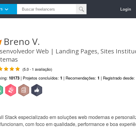
Login
rs
Breno V.
senvolvedor Web | Landing Pages, Sites Instituc
stemas
(5.0 - 1 avaliação)
king:
10173
| Projetos concluídos:
1
| Recomendações:
1
| Registrado desde:
ll Stack especializado em soluções web modernas e personali
e funcionam, com foco em qualidade, performance e boa experiê