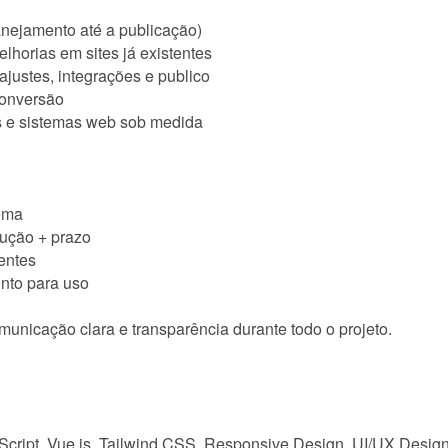
lanejamento até a publicação)
horias em sites já existentes
 ajustes, integrações e publico
conversão
s e sistemas web sob medida
lema
lução + prazo
entes
nto para uso
nicação clara e transparência durante todo o projeto.
aScript, Vue.js, Tailwind CSS, Responsive Design, UI/UX Desig