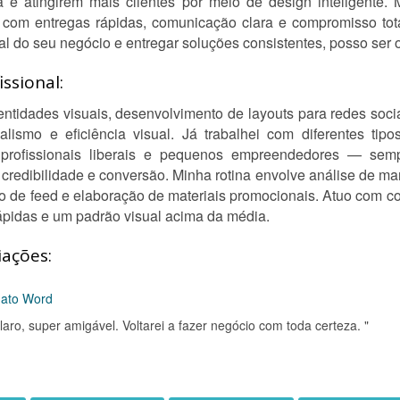
e atingirem mais clientes por meio de design inteligente.
e com entregas rápidas, comunicação clara e compromisso to
al do seu negócio e entregar soluções consistentes, posso ser o
ssional:
entidades visuais, desenvolvimento de layouts para redes socia
ismo e eficiência visual. Já trabalhei com diferentes tip
, profissionais liberais e pequenos empreendedores — sempr
credibilidade e conversão. Minha rotina envolve análise de marc
ão de feed e elaboração de materiais promocionais. Atuo com c
rápidas e um padrão visual acima da média.
iações:
mato Word
aro, super amigável. Voltarei a fazer negócio com toda certeza. "