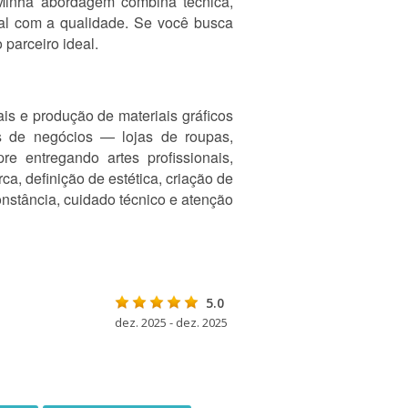
 Minha abordagem combina técnica,
tal com a qualidade. Se você busca
 parceiro ideal.
is e produção de materiais gráficos
os de negócios — lojas de roupas,
e entregando artes profissionais,
a, definição de estética, criação de
onstância, cuidado técnico e atenção
5.0
dez. 2025 - dez. 2025