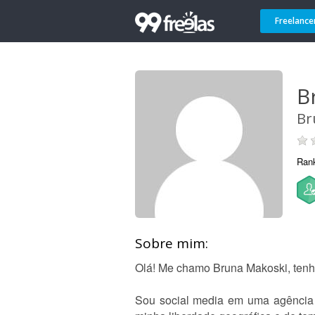
Freelance
B
Br
Ran
Sobre mim:
Olá! Me chamo Bruna Makoski, tenho
Sou social media em uma agência d