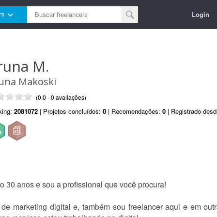
Login
rs
runa M.
una Makoski
(0.0 - 0 avaliações)
king:
2081072
| Projetos concluídos:
0
| Recomendações:
0
| Registrado des
 30 anos e sou a profissional que você procura!
e marketing digital e, também sou freelancer aqui e em out