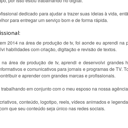
o, por isso estou trabalhando no digital.
issional dedicado para ajudar a trazer suas ideias à vida, entã
elhor para entregar um serviço bom e de forma rápida.
ssional:
al em 2014 na área de produção de tv, foi aonde eu aprendi na 
i habilidades com criação, digitação e revisão de textos.
a área de produção de tv, aprendi e desenvolvi grandes ha
s informativos e comunicativos para jornais e programas de TV. 
contribuir e aprender com grandes marcas e profissionais.
u trabalhando em conjunto com o meu esposo na nossa agência d
criativos, conteúdo, logotipo, reels, vídeos animados e legend
 com que seu conteúdo seja único nas redes sociais.