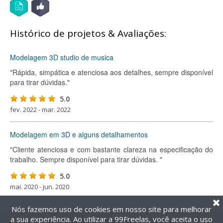
Histórico de projetos & Avaliações:
Modelagem 3D studio de musica
"Rápida, simpática e atenciosa aos detalhes, sempre disponível
para tirar dúvidas."
5.0
fev. 2022 - mar. 2022
Modelagem em 3D e alguns detalhamentos
"Cliente atenciosa e com bastante clareza na especificação do
trabalho. Sempre disponível para tirar dúvidas. "
5.0
mai. 2020 - jun. 2020
Nós fazemos uso de cookies em nosso site para melhorar
a sua experiência. Ao utilizar a 99Freelas, você aceita o uso
@2014-2026 99Freelas. Todos os direitos reservados.