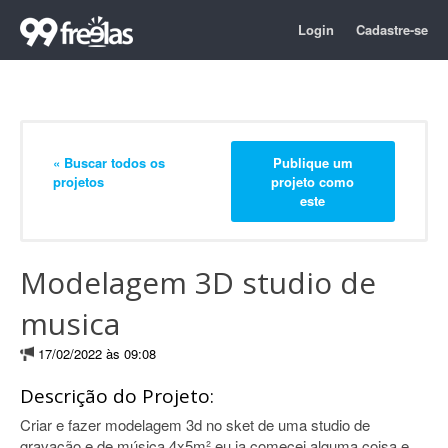
Login
Cadastre-se
« Buscar todos os
Publique um
projetos
projeto como
este
Modelagem 3D studio de
musica
17/02/2022 às 09:08
Descrição do Projeto:
Criar e fazer modelagem 3d no sket de uma studio de
gravação e de música 4x5m² eu ja comecei alguma coisa e