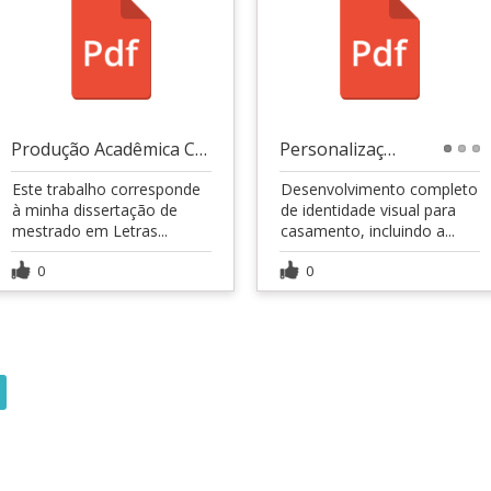
Produção Acadêmica Completa | Dissertação
Personalizações para casamento
1
2
3
Este trabalho corresponde
Desenvolvimento completo
à minha dissertação de
de identidade visual para
mestrado em Letras...
casamento, incluindo a...
0
0