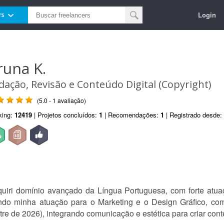
Login
rs
runa K.
dação, Revisão e Conteúdo Digital (Copyright)
(5.0 - 1 avaliação)
king:
12419
| Projetos concluídos:
1
| Recomendações:
1
| Registrado desde:
iri domínio avançado da Língua Portuguesa, com forte atuaç
indo minha atuação para o Marketing e o Design Gráfico, c
 de 2026), integrando comunicação e estética para criar conte