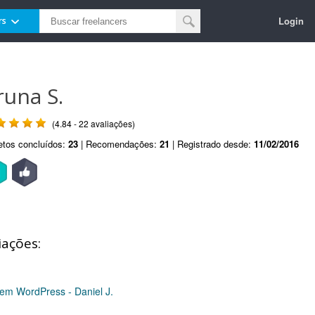
Login
rs
runa S.
(4.84 - 22 avaliações)
etos concluídos:
23
| Recomendações:
21
| Registrado desde:
11/02/2016
iações:
s em WordPress - Daniel J.