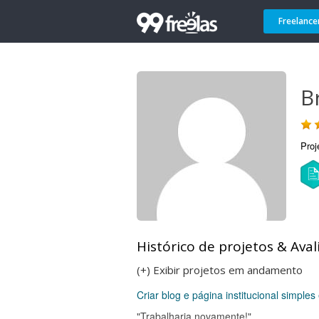
Freelance
B
Proj
Histórico de projetos & Aval
(+) Exibir projetos em andamento
Criar blog e página institucional simple
"Trabalharia novamente!"