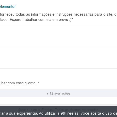
Elementor
forneceu todas as informações e instruções necessárias para o site, o
tado. Espero trabalhar com ela em breve :)"
lhar com esse cliente. "
+ 12 avaliações
@2014-2026 99Freelas. Todos os direitos reservados.
r a sua experiência. Ao utilizar a 99Freelas, você aceita o uso 
Termos de uso
|
Política de privacidade