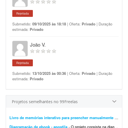
Rejeitada
Submetido:
09/10/2025 às 18:18
| Oferta:
Privado
| Duração
estimada:
Privado
João V.
Rejeitada
Submetido:
13/10/2025 às 00:36
| Oferta:
Privado
| Duração
estimada:
Privado
Projetos semelhantes no 99Freelas
Livro de memórias interativo para preencher manualmente
- Estou procurando um designer editorial/diagramador para desenvolver um projeto gráfico de um livro de memórias personalizado. Não é um livro com texto corrido para leit...
Diagramação de ebook - apostila
- O projeto consiste na diagramação de um ebook/livro digital (apostila) * Estimativa de páginas: Entre 30 e 50 páginas (máximo). * Referências visuais: Ser...