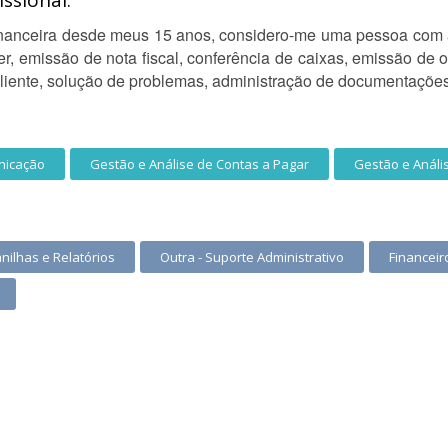
ssional:
financeira desde meus 15 anos, considero-me uma pessoa com 
er, emissão de nota fiscal, conferência de caixas, emissão de
liente, solução de problemas, administração de documentações
nicação
Gestão e Análise de Contas a Pagar
Gestão e Análi
anilhas e Relatórios
Outra - Suporte Administrativo
Financeir