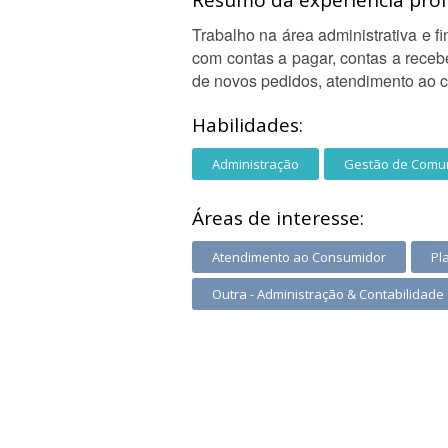
Resumo da experiência profi
Trabalho na área administrativa e 
com contas a pagar, contas a receb
de novos pedidos, atendimento ao c
Habilidades:
Administração
Gestão de Comu
Áreas de interesse:
Atendimento ao Consumidor
Pl
Outra - Administração & Contabilidade