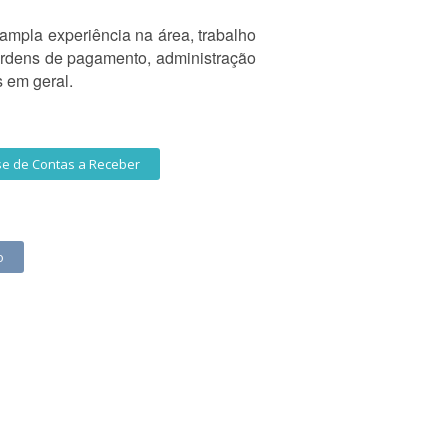
ampla experiência na área, trabalho
 ordens de pagamento, administração
 em geral.
se de Contas a Receber
o