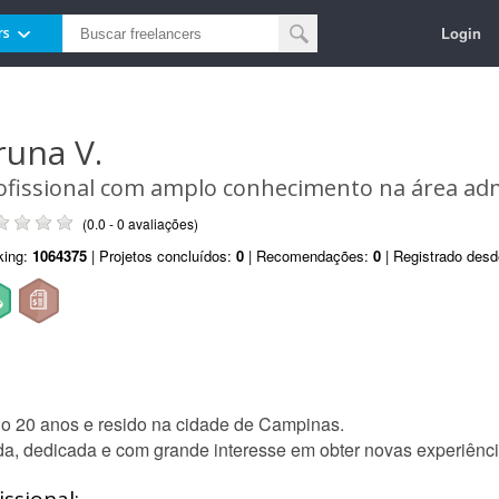
Login
rs
runa V.
ofissional com amplo conhecimento na área adm
(0.0 - 0 avaliações)
king:
1064375
| Projetos concluídos:
0
| Recomendações:
0
| Registrado des
o 20 anos e resido na cidade de Campinas.
a, dedicada e com grande interesse em obter novas experiência