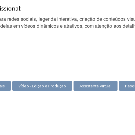
ssional:
ra redes sociais, legenda interativa, criação de conteúdos vis
 ideias em vídeos dinâmicos e atrativos, com atenção aos detalh
ais
Vídeo - Edição e Produção
Assistente Virtual
Pesq