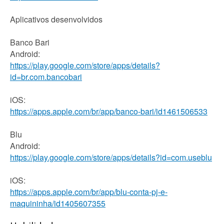
Aplicativos desenvolvidos
Banco Bari
Android:
https://play.google.com/store/apps/details?
id=br.com.bancobari
iOS:
https://apps.apple.com/br/app/banco-bari/id1461506533
Blu
Android:
https://play.google.com/store/apps/details?id=com.useblu
iOS:
https://apps.apple.com/br/app/blu-conta-pj-e-
maquininha/id1405607355