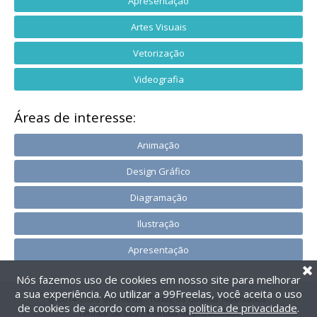
Apresentação
Artes Visuais
Vetorização
Videografia
Áreas de interesse:
Animação
Design Gráfico
Diagramação
Ilustração
Apresentação
Nós fazemos uso de cookies em nosso site para melhorar
a sua experiência. Ao utilizar a 99Freelas, você aceita o uso
@2014-2026 99Freelas. Todos os direitos reservados.
de cookies de acordo com a nossa
política de privacidade
.
Termos de uso
|
Política de privacidade